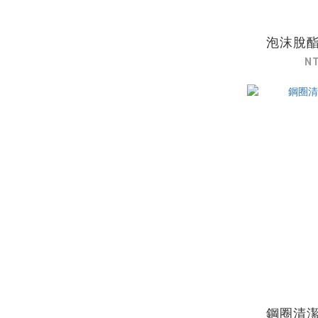
泡沫脫酯劑
N
鋼圈清潔劑