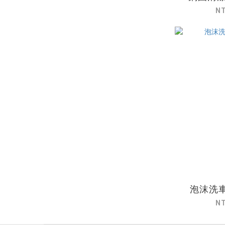
N
泡沫洗車
N