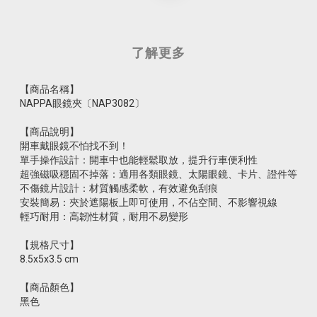
了解更多
【商品名稱】
NAPPA眼鏡夾〔NAP3082〕
【商品說明】
開車戴眼鏡不怕找不到！
單手操作設計：開車中也能輕鬆取放，提升行車便利性
超強磁吸穩固不掉落：適用各類眼鏡、太陽眼鏡、卡片、證件等
不傷鏡片設計：材質觸感柔軟，有效避免刮痕
安裝簡易：夾於遮陽板上即可使用，不佔空間、不影響視線
輕巧耐用：高韌性材質，耐用不易變形
【規格尺寸】
8.5x5x3.5 cm
【商品顏色】
黑色