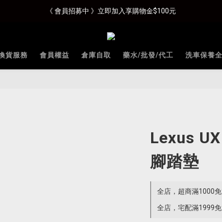
《 會員招募中 》立即加入享購物金$100元
換貨服務
會員權益
倉庫自取
藥水/批發/代工
洗車保養
Lexus U
腳踏墊
全店，超商滿1000
全店，宅配滿1999