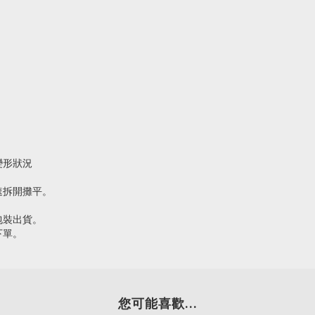
變形狀況
速拆開攤平。
包裝出貨。
下單。
您可能喜歡...