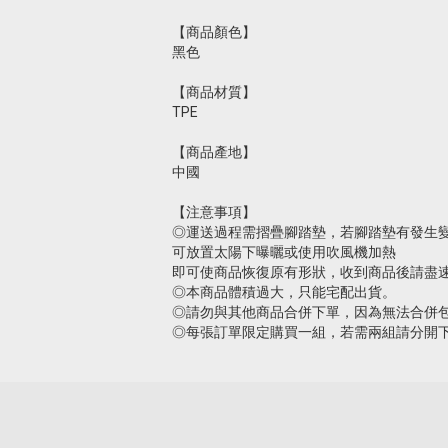
【商品顏色】
黑色
【商品材質】
TPE
【商品產地】
中國
【注意事項】
◎運送過程需摺疊腳踏墊，若腳踏墊有發生
可放置太陽下曝曬或使用吹風機加熱
即可使商品恢復原有形狀，收到商品後請盡
◎本商品體積過大，只能宅配出貨。
◎請勿與其他商品合併下單，因為無法合併
◎每張訂單限定購買一組，若需兩組請分開