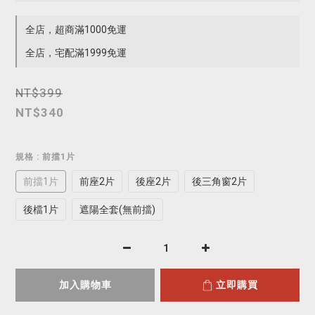
全店，超商滿1000免運
全店，宅配滿1999免運
NT$399
NT$340
規格
: 前擋1片
前擋1片
前座2片
後座2片
後三角窗2片
後檔1片
遮陽全套(無前擋)
加入購物車
立即購買