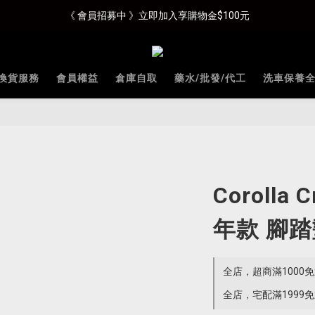
《 會員招募中 》立即加入享購物金$100元
換貨服務
會員權益
倉庫自取
藥水/批發/代工
洗車保養
Corolla 
年款 腳踏
全店，超商滿1000
全店，宅配滿1999