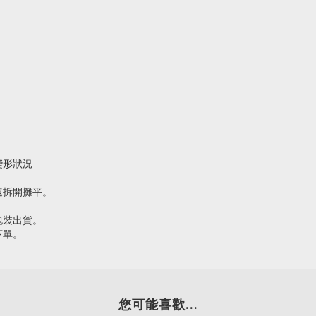
變形狀況
速拆開攤平。
包裝出貨。
下單。
您可能喜歡...