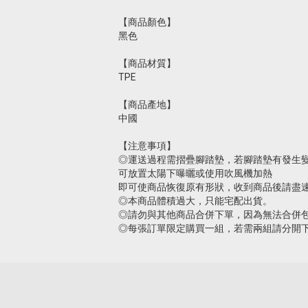
【商品顏色】
黑色
【商品材質】
TPE
【商品產地】
中國
【注意事項】
◎運送過程需摺疊腳踏墊，若腳踏墊有發生
可放置太陽下曝曬或使用吹風機加熱
即可使商品恢復原有形狀，收到商品後請盡
◎本商品體積過大，只能宅配出貨。
◎請勿與其他商品合併下單，因為無法合併
◎每張訂單限定購買一組，若需兩組請分開