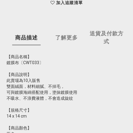
加入追蹤清單
送貨及付款方
商品描述
了解更多
式
【商品名稱】
鍍膜布〔CWT033〕
【商品說明】
此賣場為10入販售
雙面絨面，材料細膩、不掉毛，
可與鍍膜海綿搭配使用，塗抹鍍膜使用
不吸水、不浪費液體，不會造成旋紋
【規格尺寸】
14 x 14 cm
【商品顏色】