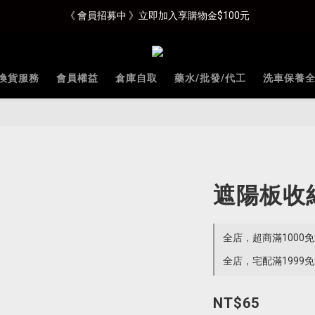
《 會員招募中 》立即加入享購物金$100元
換貨服務
會員權益
倉庫自取
藥水/批發/代工
洗車保養
遮陽板收
全店，超商滿1000
全店，宅配滿1999
NT$65