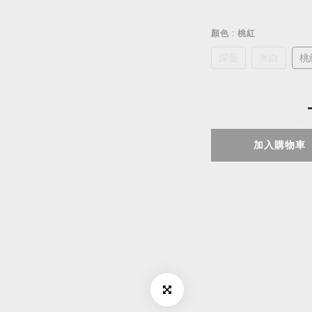
顏色
: 桃紅
深藍
米白
桃
加入購物車