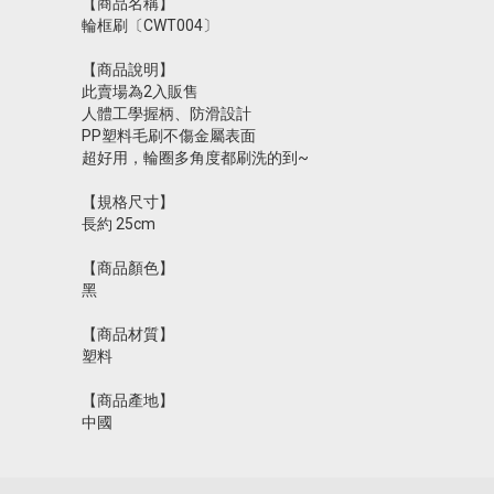
【商品名稱】
輪框刷〔CWT004〕
【商品說明】
此賣場為2入販售
人體工學握柄、防滑設計
PP塑料毛刷不傷金屬表面
超好用，輪圈多角度都刷洗的到~
【規格尺寸】
長約 25cm
【商品顏色】
黑
【商品材質】
塑料
【商品產地】
中國