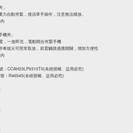
夾」
重力自動夾緊，僅須單手操作，注意無法橫放。
m內
手機夾」
充電，一放即充，電動開合夾緊手機
停車熄火可照常取放，前置觸摸感應開關，增加方便性
m內
號：CCAH23LP9310T0(未經授權、盜用必究)
字號：R46545(未經授權、盜用必究)
】
】
】