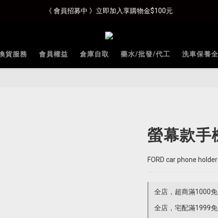
《 會員招募中 》立即加入享購物金$100元
換貨服務
會員權益
倉庫自取
藥水/批發/代工
洗車保養
螢幕款手機
FORD car phone holder
全店，超商滿1000
全店，宅配滿1999