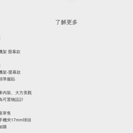
了解更多
】
機架 螢幕款
】
機架-螢幕款
精準服貼
車內裝、大方美觀
為可置物設計
座單售
手機夾17mm球頭
加購