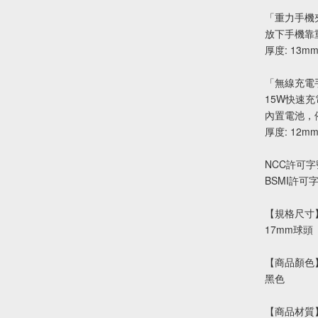
「重力手機
放下手機靠
厚度: 13m
「無線充電
15W快速
內置電池，
厚度: 12m
NCC許可字
BSMI許可
【規格尺寸
17mm球頭
【商品顏色
黑色
【商品材質