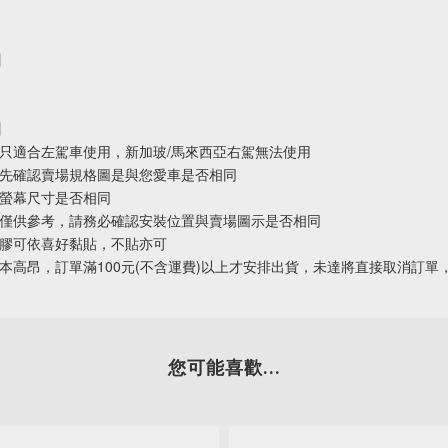
】
】
架只適合左駕車使用，新加玻/馬來西亞右駕無法使用
請先確認賣場規格圖是與您愛車是否相同
控螢幕尺寸是否相同
份僅供參考，請務必確認安裝位置與賣場圖示是否相同
面膠可依喜好黏貼，不貼亦可
成本高昂，訂單滿100元(不含運費)以上才安排出貨，未達將直接取消訂單
您可能喜歡...