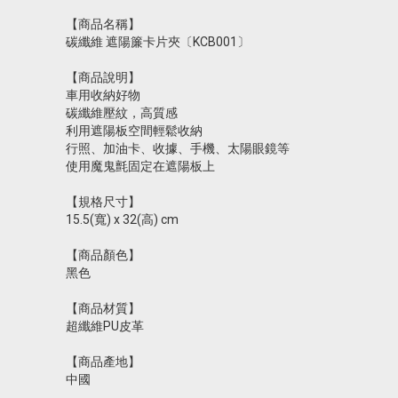
【商品名稱】
碳纖維 遮陽簾卡片夾〔KCB001〕
【商品說明】
車用收納好物
碳纖維壓紋，高質感
利用遮陽板空間輕鬆收納
行照、加油卡、收據、手機、太陽眼鏡等
使用魔鬼氈固定在遮陽板上
【規格尺寸】
15.5(寬) x 32(高) cm
【商品顏色】
黑色
【商品材質】
超纖維PU皮革
【商品產地】
中國