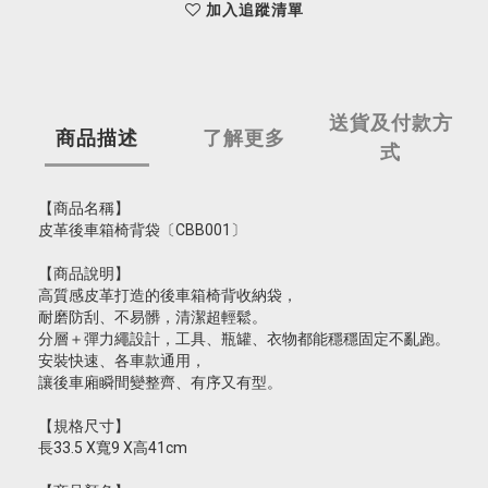
加入追蹤清單
送貨及付款方
商品描述
了解更多
式
【商品名稱】
皮革後車箱椅背袋〔CBB001〕
【商品說明】
高質感皮革打造的後車箱椅背收納袋，
耐磨防刮、不易髒，清潔超輕鬆。
分層＋彈力繩設計，工具、瓶罐、衣物都能穩穩固定不亂跑。
安裝快速、各車款通用，
讓後車廂瞬間變整齊、有序又有型。
【規格尺寸】
長33.5 X寬9 X高41cm