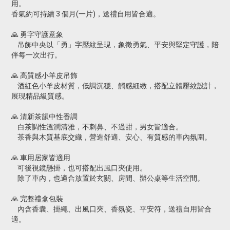
用。
香氣約可持續 3 個月(一片)，送禮自用皆合適。
🙏 勇字守護意象
吊飾中央以「勇」字壓紋呈現，象徵勇氣、平安與堅定守護，陪
伴每一次出行。
🙏 高質感小羊皮吊飾
酒紅色小羊皮材質，低調沉穩、觸感細緻，搭配立體壓紋設計，
展現精品級質感。
🙏 清新茶韻中性香調
白茶調性溫潤清雅，不刺鼻、不過甜，男女皆適合。
茶香與木質基底交織，營造舒適、安心、有質感的車內氛圍。
🙏 車用居家皆適用
可後視鏡懸掛，也可搭配出風口夾使用。
除了車內，也適合放置於玄關、房間、辦公桌等生活空間。
🙏 完整禮盒包裝
內含香囊、掛繩、出風口夾、香氛瓷、平安符，送禮自用皆合
適。