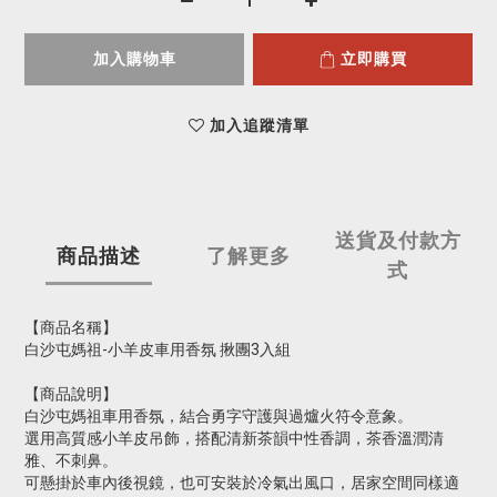
加入購物車
立即購買
加入追蹤清單
送貨及付款方
商品描述
了解更多
式
【商品名稱】
白沙屯媽祖-小羊皮車用香氛 揪團3入組
【商品說明】
白沙屯媽祖車用香氛，結合勇字守護與過爐火符令意象。
選用高質感小羊皮吊飾，搭配清新茶韻中性香調，茶香溫潤清
雅、不刺鼻。
可懸掛於車內後視鏡，也可安裝於冷氣出風口，居家空間同樣適