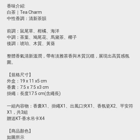
香味介紹:
白茶｜Tea Charm
中性香調：清新茶韻
前調：鼠尾草、柑橘、海洋
中調：茶葉、鳩尾花、馬黛茶、椰子
後調：琥珀、木質、黃葵
整體香氣清新溫潤，帶有淡雅茶香與木質沉穩，展現出高質感氛
圍。
【規格尺寸】
外盒：19 x 11 x5 cm
香囊：7.5 x 7.5 x3 cm
掛繩：長度17.5 cm(含繩長)
一組內容物：香囊X1、掛繩X1、出風口夾X1、香氛瓷X2、平安符
X1，共3組
贈送KT-香水吊卡X4
【商品顏色】
如圖所示