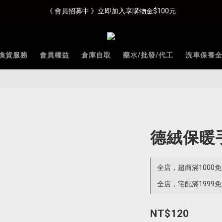
《 會員招募中 》立即加入享購物金$100元
換貨服務
會員權益
倉庫自取
藥水/批發/代工
洗車保養
德絨保暖
全店，超商滿1000
全店，宅配滿1999
NT$120