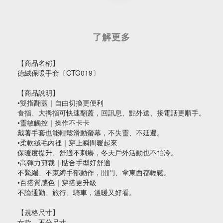
了解更多
【商品名稱】
德絨保暖手套〔CTG019〕
【商品說明】
•雙指翻蓋｜自由切換更便利
食指、大拇指可快速翻蓋，回訊息、點外送、接電話更順手。
•靈敏觸控｜操作不卡卡
戴著手套也能輕鬆滑動螢幕，不失靈、不延遲。
•柔軟絨毛內裡｜穿上瞬間暖起來
保暖度提升、舒適不刺癢，冬天戶外活動也不怕冷。
•高彈力剪裁｜貼合手型好舒適
不緊繃、不束縛手部動作，開門、拿東西都輕鬆。
•百搭質感色｜穿搭更升級
不論通勤、旅行、騎車，溫暖又好看。
【規格尺寸】
女款，不分尺寸