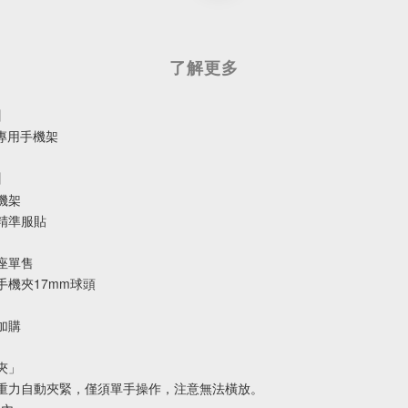
了解更多
】
 專車專用手機架
】
機架
精準服貼
座單售
手機夾17mm球頭
加購
夾」
重力自動夾緊，僅須單手操作，注意無法橫放。