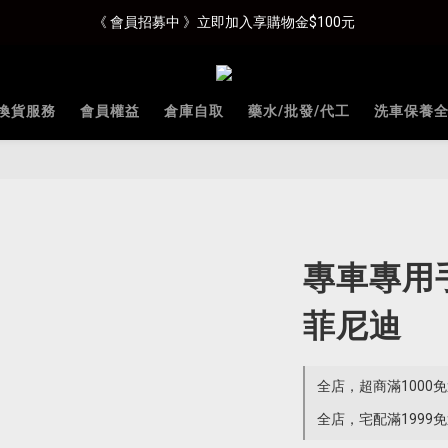
《 會員招募中 》立即加入享購物金$100元
換貨服務
會員權益
倉庫自取
藥水/批發/代工
洗車保養
專車專用手機
菲尼迪
全店，超商滿1000
全店，宅配滿1999