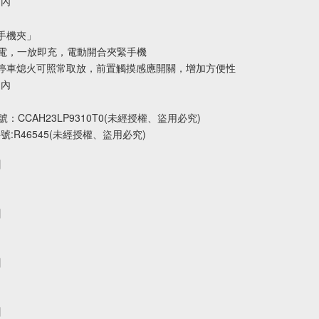
m內
手機夾」
充電，一放即充，電動開合夾緊手機
停車熄火可照常取放，前置觸摸感應開關，增加方便性
m內
號：CCAH23LP9310T0(未經授權、盜用必究)
字號:R46545(未經授權、盜用必究)
】
】
】
】