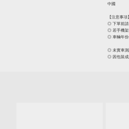
中國
【注意事項
◎ 下單前
◎ 若手機
◎ 車輛年
◎ 未實車
◎ 因包裝