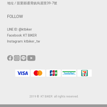
地址 / 苗栗縣通霄鎮烏眉里39-7號
FOLLOW
LINE ID: @ktbiker
Facebook: KT BIKER
Instagram: ktbiker_tw
2019 © KT BIKER all rights reserved.